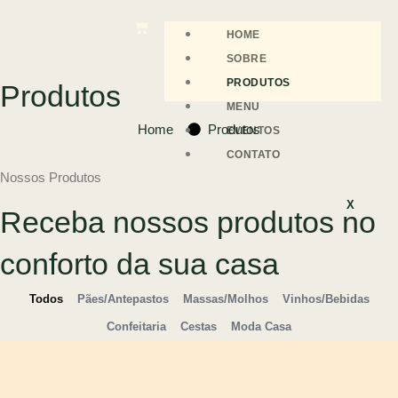
HOME
SOBRE
PRODUTOS
Produtos
MENU
Home
Produtos
EVENTOS
CONTATO
Nossos Produtos
X
Receba nossos produtos no
conforto da sua casa
Todos
Pães/Antepastos
Massas/Molhos
Vinhos/Bebidas
Confeitaria
Cestas
Moda Casa